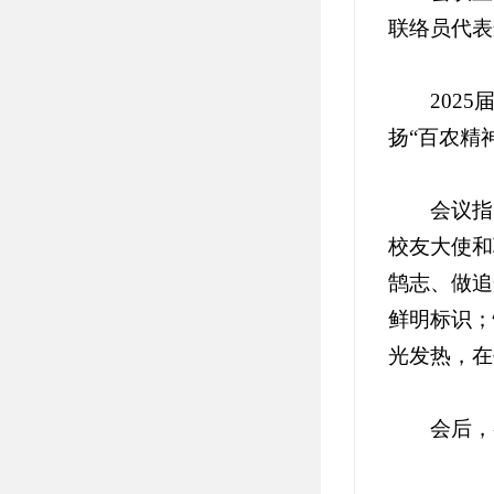
联络员代表
202
扬“百农精
会议指
校友大使和
鹄志、做追
鲜明标识；
光发热，在
会后，