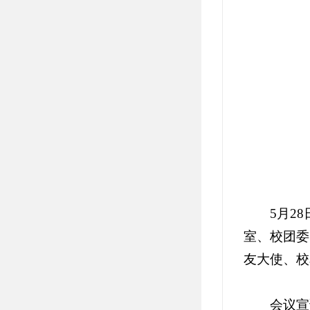
5月2
室、校团委
友大使、校
会议宣